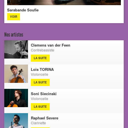
Sarabande Soufie
VOIR
Nos artistes
Clemens van der Feen
Contrebassiste
LA SUITE
Lois TORINA
Violoncelle
LA SUITE
Soni Siecinski
Violoncelle
LA SUITE
Raphael Severe
Clarinette