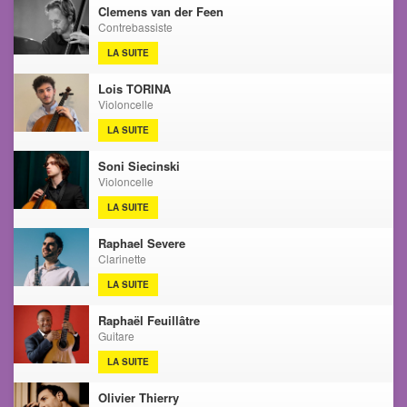
Clemens van der Feen
Contrebassiste
LA SUITE
Lois TORINA
Violoncelle
LA SUITE
Soni Siecinski
Violoncelle
LA SUITE
Raphael Severe
Clarinette
LA SUITE
Raphaël Feuillâtre
Guitare
LA SUITE
Olivier Thierry