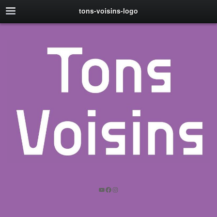
tons-voisins-logo
YouTube
Facebook
Instagram